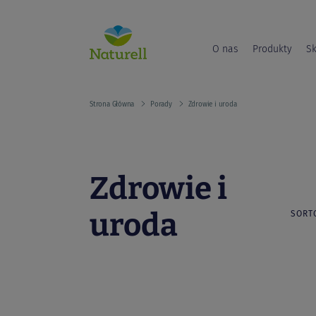
O nas
Produkty
Sk
Strona Główna
Porady
Zdrowie i uroda
Zdrowie i
uroda
SORT