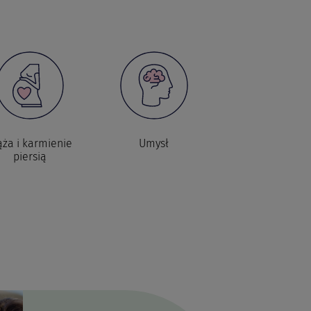
ąża i karmienie
Umysł
Aktywność fizyc
piersią