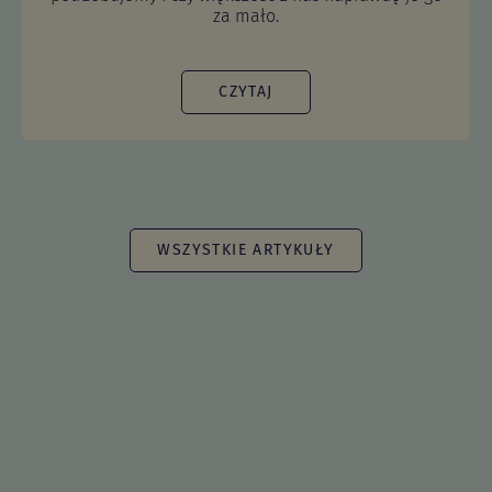
O tym, ile należy jeść białka krąży wiele
sprzecznych opinii. Sprawdź, ile go faktycznie
potrzebujemy i czy większość z nas naprawdę je go
za mało.
CZYTAJ
WSZYSTKIE ARTYKUŁY