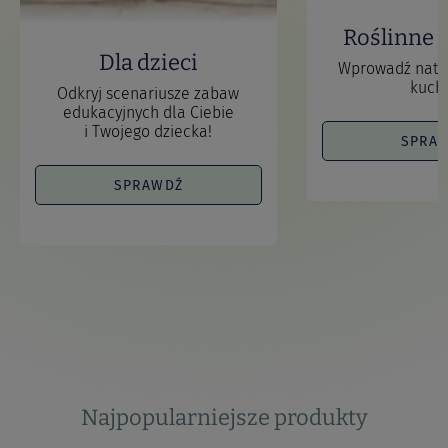
Roślinne 
Dla dzieci
Wprowadź natur
kuchn
Odkryj scenariusze zabaw
edukacyjnych dla Ciebie
i Twojego dziecka!
SPRA
SPRAWDŹ