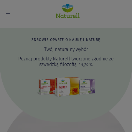
PRODUKTY VEGAN
Suplementacja dla diety
vege
Naturalnie wiele możliwości suplementacji na
diecie roślinnej.