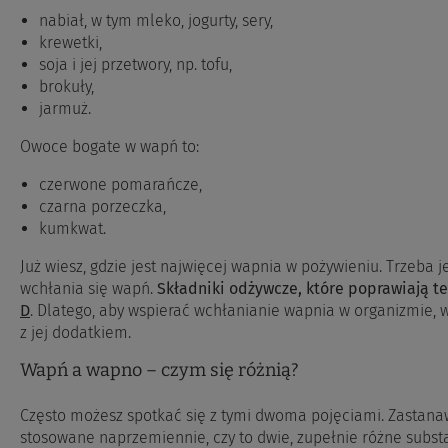
nabiał, w tym mleko, jogurty, sery,
krewetki,
soja i jej przetwory, np. tofu,
brokuły,
jarmuż.
Owoce bogate w wapń to:
czerwone pomarańcze,
czarna porzeczka,
kumkwat.
Już wiesz, gdzie jest najwięcej wapnia w pożywieniu. Trzeba 
wchłania się wapń.
Składniki odżywcze, które poprawiają te
D
. Dlatego, aby wspierać wchłanianie wapnia w organizmie,
z jej dodatkiem.
Wapń a wapno – czym się różnią?
Często możesz spotkać się z tymi dwoma pojęciami. Zastanawi
stosowane naprzemiennie, czy to dwie, zupełnie różne subs