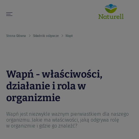
Strona Główna
Składniki odżywcze
Wapń
Wapń - właściwości,
działanie i rola w
organizmie
Wapń jest niezwykle ważnym pierwiastkiem dla naszego
organizmu. Jakie ma właściwości, jaką odgrywa rolę
w organizmie i gdzie go znaleźć?