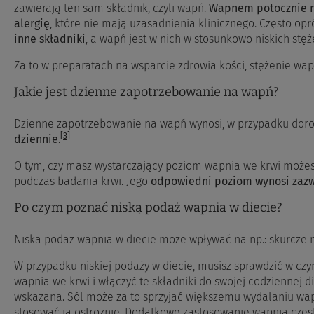
zawierają ten sam składnik, czyli wapń.
Wapnem potocznie na
alergię
, które nie mają uzasadnienia klinicznego.
Często opr
inne składniki
, a wapń jest w nich w stosunkowo niskich stęż
Za to w preparatach na wsparcie zdrowia kości, stężenie wap
Jakie jest dzienne zapotrzebowanie na wapń?
Dzienne zapotrzebowanie na wapń wynosi, w przypadku doro
[3]
dziennie
.
O tym, czy masz wystarczający poziom wapnia we krwi możes
podczas badania krwi. Jego
odpowiedni poziom wynosi zazwy
Po czym poznać niską podaż wapnia w diecie?
Niska podaż wapnia w diecie może wpływać na np.: skurcze m
W przypadku niskiej podaży w diecie, musisz sprawdzić w czy
wapnia we krwi i włączyć te składniki do swojej codziennej 
wskazana. Sól może za to sprzyjać większemu wydalaniu wap
stosować ją ostrożnie. Dodatkowe zastosowanie wapnia częst