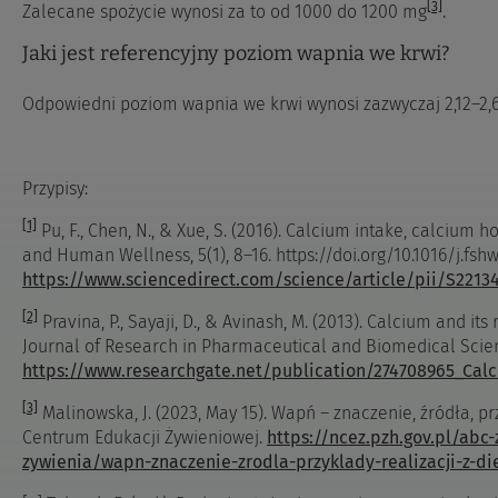
[3]
Zalecane spożycie wynosi za to od 1000 do 1200 mg
.
Jaki jest referencyjny poziom wapnia we krwi?
Odpowiedni poziom wapnia we krwi wynosi zazwyczaj 2,12–2
Przypisy:
[1]
Pu, F., Chen, N., & Xue, S. (2016). Calcium intake, calcium
and Human Wellness, 5(1), 8–16. https://doi.org/10.1016/j.fsh
https://www.sciencedirect.com/science/article/pii/S221
[2]
Pravina, P., Sayaji, D., & Avinash, M. (2013). Calcium and it
Journal of Research in Pharmaceutical and Biomedical Scien
https://www.researchgate.net/publication/274708965_Ca
[3]
Malinowska, J. (2023, May 15). Wapń – znaczenie, źródła, pr
Centrum Edukacji Żywieniowej.
https://ncez.pzh.gov.pl/abc
zywienia/wapn-znaczenie-zrodla-przyklady-realizacji-z-di