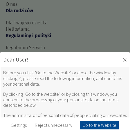
O nas
Dla rodziców
Dla Twojego dziecka
HelloMama
Regulaminy i polityki
Regulamin Serwisu
Polityka prywatności Serwisu
×
Dear User!
Regulamin korzystania z Serwisów Społecznościowych
Polityka prywatności Serwisów Społecznościowych
Before you click "Go to the Website" or close the window by
Zmiana ustawień prywatności
×
clicking
, please read the following information, as it concerns
your personal data.
By clicking "Go to the website" or by closing this window, you
Naturell w social media:
consent to the processing of your personal data on the terms
described below.
USP Zdrowie w social media:
The administrator of personal data of people visiting our websites
is
USP Zdrowie sp. z o.o.
with headquarters in Poleczki 35 street,
Settings
Reject unnecessary
Go to the Website
Warsaw 02-822, Poland.