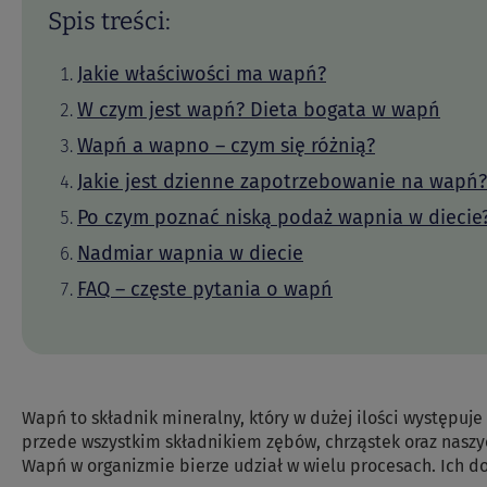
Spis treści:
Jakie właściwości ma wapń?
W czym jest wapń? Dieta bogata w wapń
Wapń a wapno – czym się różnią?
Jakie jest dzienne zapotrzebowanie na wapń?
Po czym poznać niską podaż wapnia w diecie
Nadmiar wapnia w diecie
FAQ – częste pytania o wapń
Wapń to składnik mineralny, który w dużej ilości występuje
przede wszystkim składnikiem zębów, chrząstek oraz naszyc
Wapń w organizmie bierze udział w wielu procesach. Ich do