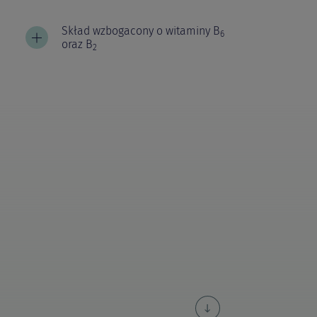
Skład wzbogacony o witaminy B­
6
oraz B
2