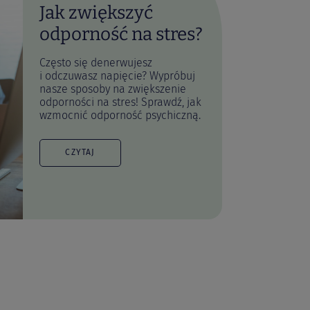
Jak zwiększyć
odporność na stres?
*); hydroksypropylometyloceluloza (kapsułka);
Często się denerwujesz
; ryboflawina 4,2 mg (300% RWS*); BioPerine®
i odczuwasz napięcie? Wypróbuj
nasze sposoby na zwiększenie
odporności na stres! Sprawdź, jak
wzmocnić odporność psychiczną.
CZYTAJ