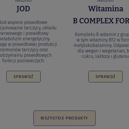
Naturell
Naturell
JOD
Witamina
B COMPLEX FO
Jod wspiera prawidłowe
cjonowanie tarczycy, układu
nerwowego i prawidłowy
Kompleks 8 witamin z grup
etabolizm energetyczny.
w tym witaminy B12 w for
ga w prawidłowej produkcji
metylokobalaminy. Odpowi
hormonów tarczycy oraz
dla wegan i wegetarian, 
 utrzymaniu prawidłowych
cukru, laktozy i glutenu
funkcji poznawczych.
SPRAWDŹ
SPRAWDŹ
WSZYSTKIE PRODUKTY