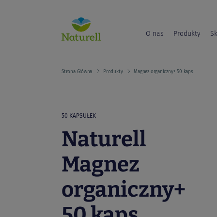
O nas
Produkty
Sk
Strona Główna
Produkty
Magnez organiczny+ 50 kaps
50 KAPSUŁEK
Naturell
Magnez
organiczny+
50 kaps