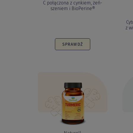
C połączona z cynkiem, żeń-
szeniem i BioPerine®
Cy
z w
SPRAWDŹ