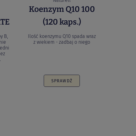
Naturell
Koenzym Q10 100
RTE
(120 kaps.)
y B,
Ilość koenzymu Q10 spada wraz
mie
z wiekiem - zadbaj o niego
edni
bez
.
SPRAWDŹ