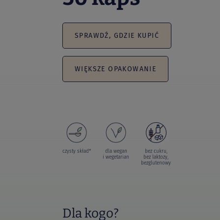
SPRAWDŹ, GDZIE KUPIĆ
WIĘKSZE OPAKOWANIE
czysty skład*
dla wegan
bez cukru,
i wegetarian
bez laktozy,
bezglutenowy
Dla kogo?