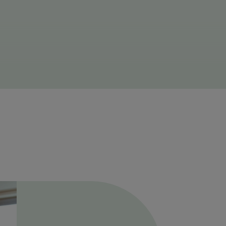
 skład*
ym miejscu, w sposób
y o brak substancji wypełniających
ntów i barwników syntetycznego
nia.
być stosowany jako substytut
zróżnicowanej diety
nie zawiera cukru, laktozy, jest
bezglutenowy