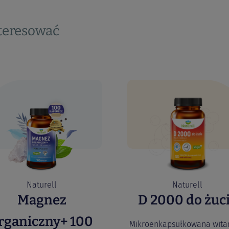
nteresować
Naturell
Naturell
Magnez
D 2000 do żuc
rganiczny+ 100
Mikroenkapsułkowana wita