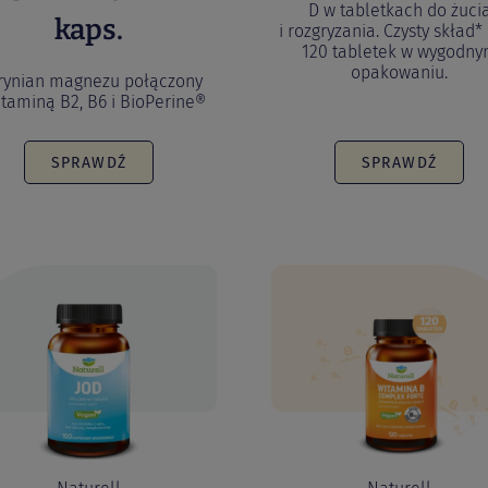
D w tabletkach do żuci
kaps.
i rozgryzania. Czysty skład*
120 tabletek w wygodn
opakowaniu.
trynian magnezu połączony
itaminą B2, B6 i BioPerine®
SPRAWDŹ
SPRAWDŹ