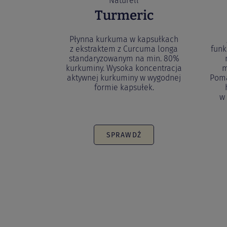
Naturell
Turmeric
Płynna kurkuma w kapsułkach
z ekstraktem z Curcuma longa
funk
standaryzowanym na min. 80%
kurkuminy. Wysoka koncentracja
m
aktywnej kurkuminy w wygodnej
Poma
formie kapsułek.
w
SPRAWDŹ