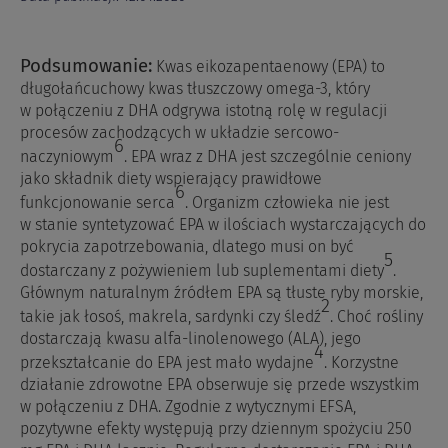
Podsumowanie:
Kwas eikozapentaenowy (EPA) to
długołańcuchowy kwas tłuszczowy omega-3, który
w połączeniu z DHA odgrywa istotną rolę w regulacji
procesów zachodzących w układzie sercowo-
6
naczyniowym
. EPA wraz z DHA jest szczególnie ceniony
jako składnik diety wspierający prawidłowe
6
funkcjonowanie serca
. Organizm człowieka nie jest
w stanie syntetyzować EPA w ilościach wystarczających do
pokrycia zapotrzebowania, dlatego musi on być
5
dostarczany z pożywieniem lub suplementami diety
.
Głównym naturalnym źródłem EPA są tłuste ryby morskie,
2
takie jak łosoś, makrela, sardynki czy śledź
. Choć rośliny
dostarczają kwasu alfa-linolenowego (ALA), jego
4
przekształcanie do EPA jest mało wydajne
. Korzystne
działanie zdrowotne EPA obserwuje się przede wszystkim
w połączeniu z DHA. Zgodnie z wytycznymi EFSA,
pozytywne efekty występują przy dziennym spożyciu 250