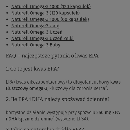
Naturell Omega-3 1000 (120 kapsułek)
Naturell Omega-3 (120 kapsułek)
Naturell Omega-3 1000 (60 kapsułek)
Naturell Omega-3 z alg
Naturell Omega-3 Uczeń
Naturell Omega-3 Uczeń Żelki
Naturell Omega-3 Baby
FAQ – najczęstsze pytania o kwas EPA
1. Co to jest kwas EPA?
EPA (kwas eikozapentaenowy) to długołańcuchowy
kwas
6
tłuszczowy omega‑3
, kluczowy dla zdrowia serca
.
2. Ile EPA i DHA należy spożywać dziennie?
Korzystne działanie występuje przy spożyciu
250 mg EPA
4
i DHA łącznie dziennie
(wytyczne EFSA).
3. Jakie są naturalne źródła EPA?