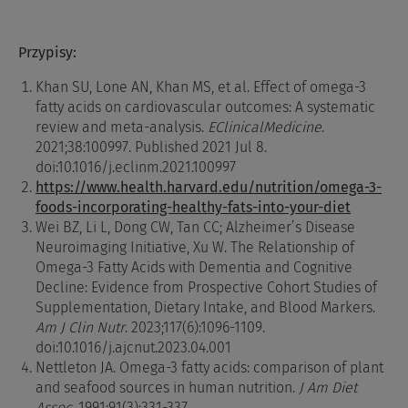
Przypisy:
Khan SU, Lone AN, Khan MS, et al. Effect of omega-3
fatty acids on cardiovascular outcomes: A systematic
review and meta-analysis.
EClinicalMedicine
.
2021;38:100997. Published 2021 Jul 8.
doi:10.1016/j.eclinm.2021.100997
https://www.health.harvard.edu/nutrition/omega-3-
foods-incorporating-healthy-fats-into-your-diet
Wei BZ, Li L, Dong CW, Tan CC; Alzheimer’s Disease
Neuroimaging Initiative, Xu W. The Relationship of
Omega-3 Fatty Acids with Dementia and Cognitive
Decline: Evidence from Prospective Cohort Studies of
Supplementation, Dietary Intake, and Blood Markers.
Am J Clin Nutr
. 2023;117(6):1096-1109.
doi:10.1016/j.ajcnut.2023.04.001
Nettleton JA. Omega-3 fatty acids: comparison of plant
and seafood sources in human nutrition.
J Am Diet
Assoc
. 1991;91(3):331-337.