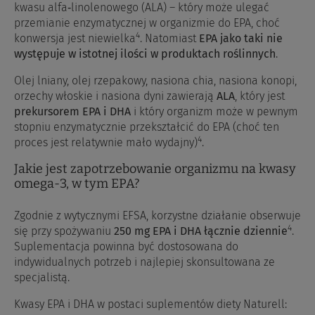
kwasu alfa‑linolenowego (ALA) – który może ulegać
przemianie enzymatycznej w organizmie do EPA, choć
4
konwersja jest niewielka
. Natomiast
EPA jako taki nie
występuje w istotnej ilości w produktach roślinnych
.
Olej lniany, olej rzepakowy, nasiona chia, nasiona konopi,
orzechy włoskie i nasiona dyni zawierają
ALA
, który jest
prekursorem EPA i DHA
i który organizm może w pewnym
stopniu enzymatycznie przekształcić do EPA (choć ten
4
proces jest relatywnie mało wydajny)
.
Jakie jest zapotrzebowanie organizmu na kwasy
omega-3, w tym EPA?
Zgodnie z wytycznymi EFSA, korzystne działanie obserwuje
4
się przy spożywaniu
250 mg EPA i DHA łącznie dziennie
.
Suplementacja powinna być dostosowana do
indywidualnych potrzeb i najlepiej skonsultowana ze
specjalistą.
Kwasy EPA i DHA w postaci suplementów diety Naturell: