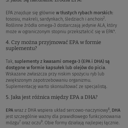
EPA znajduje się głównie
w tłustych rybach morskich
:
2
łososiu, makreli, sardynkach, śledziach i anchois
.
Roślinne źródła omega‑3 dostarczają jedynie ALA, który
4
może w ograniczonym stopniu przekształcić się w EPA
.
4. Czy można przyjmować EPA w formie
suplementu?
Tak,
suplementy z kwasami omega-3 (EPA i DHA) są
dostępne w formie kapsułek lub olejów do picia
.
Wskazane zwłaszcza przy niskim spożyciu ryb lub
zwiększonym zapotrzebowaniu organizmu.
Suplementację warto skonsultować ze specjalistą.
5. Jaka jest różnica między EPA a DHA?
6
EPA
wraz z DHA wspiera układ sercowo-naczyniowy
,
DHA
jest szczególnie ważny dla prawidłowego funkcjonowania
7
9
mózgu
oraz oczu
. Obie formy działają najlepiej łącznie.