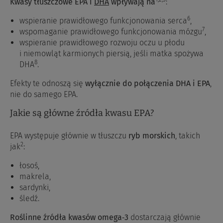
Kwasy tłuszczowe EPA i
DHA
wpływają na
:
6
wspieranie prawidłowego funkcjonowania serca
,
7
wspomaganie prawidłowego funkcjonowania mózgu
,
wspieranie prawidłowego rozwoju oczu u płodu
i niemowląt karmionych piersią, jeśli matka spożywa
8
DHA
.
Efekty te odnoszą się
wyłącznie do połączenia DHA i EPA
,
nie do samego EPA.
Jakie są główne źródła kwasu EPA?
EPA występuje głównie w tłuszczu
ryb morskich
, takich
2
jak
:
łosoś,
makrela,
sardynki,
śledź.
Roślinne źródła kwasów omega‑3
dostarczają głównie