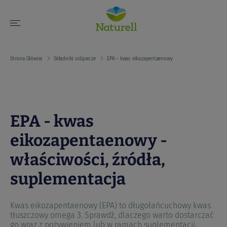
Strona Główna
Składniki odżywcze
EPA – kwas eikozapentaenowy
EPA - kwas
eikozapentaenowy -
właściwości, źródła,
suplementacja
Kwas eikozapentaenowy (EPA) to długołańcuchowy kwas
tłuszczowy omega 3. Sprawdź, dlaczego warto dostarczać
go wraz z pożywieniem lub w ramach suplementacji.