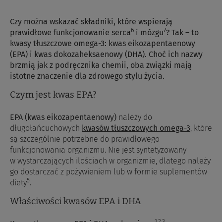
Czy można wskazać składniki, które wspierają
6
7
prawidłowe funkcjonowanie serca
i mózgu
? Tak – to
kwasy tłuszczowe omega-3: kwas eikozapentaenowy
(EPA) i kwas dokozaheksaenowy (DHA). Choć ich nazwy
brzmią jak z podręcznika chemii, oba związki mają
istotne znaczenie dla zdrowego stylu życia.
Czym jest kwas EPA?
EPA (kwas eikozapentaenowy)
należy do
długołańcuchowych
kwasów tłuszczowych omega-3
, które
są szczególnie potrzebne do prawidłowego
funkcjonowania organizmu. Nie jest syntetyzowany
w wystarczających ilościach w organizmie, dlatego należy
go dostarczać z pożywieniem lub w formie suplementów
5
diety
.
Właściwości kwasów EPA i DHA
1,2,3