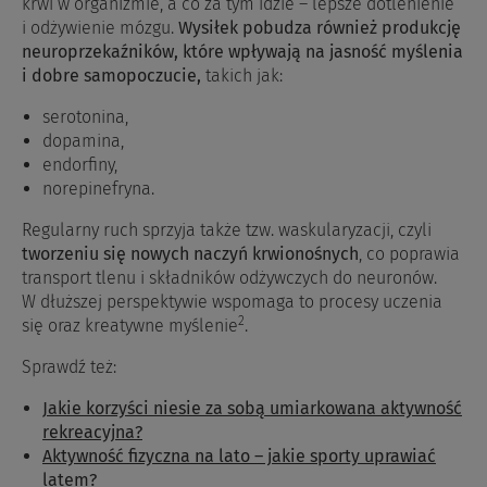
krwi w organizmie, a co za tym idzie – lepsze dotlenienie
i odżywienie mózgu.
Wysiłek pobudza również produkcję
neuroprzekaźników, które wpływają na jasność myślenia
i dobre samopoczucie,
takich jak:
serotonina,
dopamina,
endorfiny,
norepinefryna.
Regularny ruch sprzyja także tzw. waskularyzacji, czyli
tworzeniu się nowych naczyń krwionośnych
, co poprawia
transport tlenu i składników odżywczych do neuronów.
W dłuższej perspektywie wspomaga to procesy uczenia
2
się oraz kreatywne myślenie
.
Sprawdź też:
Jakie korzyści niesie za sobą umiarkowana aktywność
rekreacyjna?
Aktywność fizyczna na lato – jakie sporty uprawiać
latem?