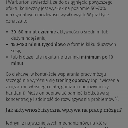
i Warburton stwierdzili, że do osiągnięcia powyższego
efektu konieczny jest wysiłek na poziomie 50–70%
maksymalnych możliwości wysiłkowych. W praktyce
oznacza to:
30–60 minut dziennie
aktywności o średnim lub
dużym natężeniu,
150–180 minut tygodniowo
w formie kilku dłuższych
sesji,
lub krótsze, ale regularne treningi
minimum po 10
minut
.
Co ciekawe, w kontekście wspierania pracy mózgu
szczególnie wyróżnia się
trening oporowy
(np. ćwiczenia
z ciężarem własnego ciała, gumami oporowymi czy
hantlami). Może on poprawiać pamięć krótkotrwałą,
2,3
koncentrację i zdolność do rozwiązywania problemów
.
Jak aktywność fizyczna wpływa na pracę mózgu?
Jednym z najważniejszych mechanizmów, na które