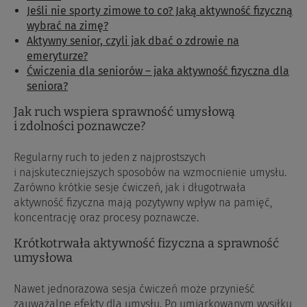
Jeśli nie sporty zimowe to co? Jaką aktywność fizyczną
wybrać na zimę?
Aktywny senior, czyli jak dbać o zdrowie na
emeryturze?
Ćwiczenia dla seniorów – jaka aktywność fizyczna dla
seniora?
Jak ruch wspiera sprawność umysłową
i zdolności poznawcze?
Regularny ruch to jeden z najprostszych
i najskuteczniejszych sposobów na wzmocnienie umysłu.
Zarówno krótkie sesje ćwiczeń, jak i długotrwała
aktywność fizyczna mają pozytywny wpływ na pamięć,
koncentrację oraz procesy poznawcze.
Krótkotrwała aktywność fizyczna a sprawność
umysłowa
Nawet jednorazowa sesja ćwiczeń może przynieść
zauważalne efekty dla umysłu. Po umiarkowanym wysiłku