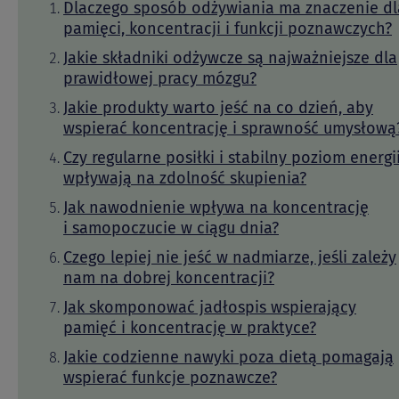
Dlaczego sposób odżywiania ma znaczenie dl
pamięci, koncentracji i funkcji poznawczych?
Jakie składniki odżywcze są najważniejsze dla
prawidłowej pracy mózgu?
Jakie produkty warto jeść na co dzień, aby
wspierać koncentrację i sprawność umysłową
Czy regularne posiłki i stabilny poziom energi
wpływają na zdolność skupienia?
Jak nawodnienie wpływa na koncentrację
i samopoczucie w ciągu dnia?
Czego lepiej nie jeść w nadmiarze, jeśli zależy
nam na dobrej koncentracji?
Jak skomponować jadłospis wspierający
pamięć i koncentrację w praktyce?
Jakie codzienne nawyki poza dietą pomagają
wspierać funkcje poznawcze?