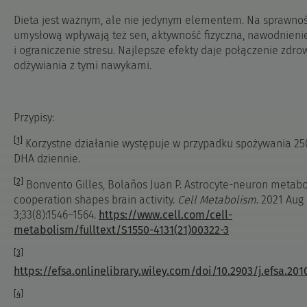
Dieta jest ważnym, ale nie jedynym elementem. Na sprawno
umysłową wpływają też sen, aktywność fizyczna, nawodnieni
i ograniczenie stresu. Najlepsze efekty daje połączenie zdr
odżywiania z tymi nawykami.
Przypisy:
[1]
Korzystne działanie występuje w przypadku spożywania 2
DHA dziennie.
[2]
Bonvento Gilles, Bolaños Juan P. Astrocyte-neuron metabo
cooperation shapes brain activity.
Cell Metabolism
. 2021 Aug
3;33(8):1546–1564.
https://www.cell.com/cell-
metabolism/fulltext/S1550-4131(21)00322-3
[3]
https://efsa.onlinelibrary.wiley.com/doi/10.2903/j.efsa.201
[4]