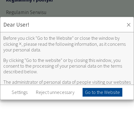
Regulamin Serwisu
Polityka prywatności Serwisu
×
Dear User!
Regulamin korzystania z Serwisów Społecznościowych
Polityka prywatności Serwisów Społecznościowych
Before you click "Go to the Website" or close the window by
Zmiana ustawień prywatności
×
clicking
, please read the following information, as it concerns
your personal data.
By clicking "Go to the website" or by closing this window, you
Naturell w social media:
consent to the processing of your personal data on the terms
described below.
USP Zdrowie w social media:
The administrator of personal data of people visiting our websites
is
USP Zdrowie sp. z o.o.
with headquarters in Poleczki 35 street,
Settings
Reject unnecessary
Go to the Website
Warsaw 02-822, Poland.
As part of USP Zdrowie services, we will collect information
about the use of our websites. The scope of data collected by us
includes, among others information stored in cookies, user's IP, as
well as information about your device and browser.
Your data will be used by us for the following purposes: (i)