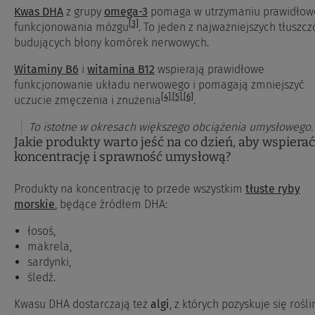
Kwas DHA
z grupy
omega-3
pomaga w utrzymaniu prawidłow
[3]
funkcjonowania mózgu
. To jeden z najważniejszych tłuszc
budujących błony komórek nerwowych.
Witaminy B6
i
witamina B12
wspierają prawidłowe
funkcjonowanie układu nerwowego i pomagają zmniejszyć
[4]
,
[5]
,
[6]
uczucie zmęczenia i znużenia
.
To istotne w okresach większego obciążenia umysłowego.
Jakie produkty warto jeść na co dzień, aby wspierać
koncentrację i sprawność umysłową?
Produkty na koncentrację to przede wszystkim
tłuste ryby
morskie
, będące źródłem DHA:
łosoś,
makrela,
sardynki,
śledź.
Kwasu DHA dostarczają też
algi
, z których pozyskuje się rośl