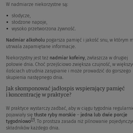
W nadmiarze niekorzystne są:
słodycze,
słodzone napoje,
wysoko przetworzona żywność.
Nadmiar alkoholu
pogarsza pamięć i jakość snu, w którym 
utrwala zapamiętane informacje.
Niekorzystny jest też
nadmiar kofeiny
, zwłaszcza w drugiej
połowie dnia. Choć przejściowo zwiększa czujność, w większ
ilościach utrudnia zasypianie i może prowadzić do gorszego
skupienia następnego dnia.
Jak skomponować jadłospis wspierający pamięć
i koncentrację w praktyce?
W praktyce wystarczy zadbać, aby w ciągu tygodnia regularni
pojawiały się
tłuste ryby morskie
–
jedna lub dwie porcje
[7]
tygodniowo
. To prostsza zasada niż pilnowanie pojedynczy
składników każdego dnia.