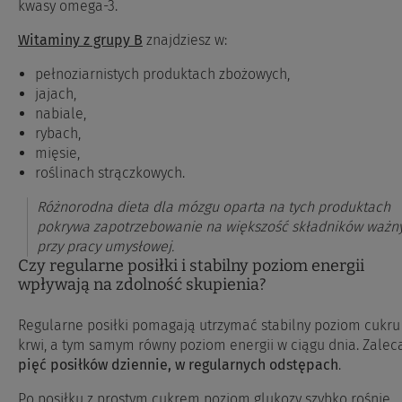
kwasy omega-3.
Witaminy z grupy B
znajdziesz w:
pełnoziarnistych produktach zbożowych,
jajach,
nabiale,
rybach,
mięsie,
roślinach strączkowych.
Różnorodna dieta dla mózgu oparta na tych produktach
pokrywa zapotrzebowanie na większość składników ważn
przy pracy umysłowej.
Czy regularne posiłki i stabilny poziom energii
wpływają na zdolność skupienia?
Regularne posiłki pomagają utrzymać stabilny poziom cukru
krwi, a tym samym równy poziom energii w ciągu dnia. Zaleca
pięć posiłków dziennie, w regularnych odstępach
.
Po posiłku z prostym cukrem poziom glukozy szybko rośnie,