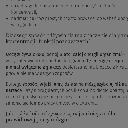
nawet łagodne odwodnienie może obniżyć zdolność
koncentracji,
nadmiar cukrów prostych często prowadzi do wahań energ
w ciągu dnia.
Dlaczego sposób odżywiania ma znaczenie dla pami
koncentracji i funkcji poznawczych?
[2]
Mózg zużywa około jednej piątej całej energii organizmu
,
waży zaledwie około półtora kilograma.
Tę energię czerpie
niemal wyłącznie z glukozy
dostarczanej na bieżąco z krwią,
prawie nie ma własnych zapasów.
Dlatego
sposób, w jaki jemy, działa na mózg szybciej niż na
narządy
. Przy nieregularnych posiłkach albo diecie opartej 
cukrach prostych poziom glukozy skacze i opada, a razem z 
zmienia się tempo pracy umysłu w ciągu dnia.
Jakie składniki odżywcze są najważniejsze dla
prawidłowej pracy mózgu?