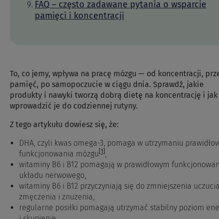
FAQ – często zadawane pytania o wsparcie
pamięci i koncentracji
To, co jemy, wpływa na pracę mózgu — od koncentracji, prz
pamięć, po samopoczucie w ciągu dnia. Sprawdź, jakie
produkty i nawyki tworzą dobrą dietę na koncentrację i jak
wprowadzić je do codziennej rutyny.
Z tego artykułu dowiesz się, że:
DHA, czyli kwas omega-3, pomaga w utrzymaniu prawidło
[1]
funkcjonowania mózgu
,
witaminy B6 i B12 pomagają w prawidłowym funkcjonowan
układu nerwowego,
witaminy B6 i B12 przyczyniają się do zmniejszenia uczuci
zmęczenia i znużenia,
regularne posiłki pomagają utrzymać stabilny poziom ene
i skupienie,