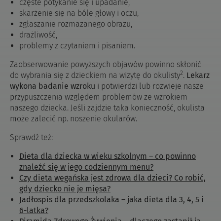
częste potykanie się i upadanie,
skarżenie się na bóle głowy i oczu,
zgłaszanie rozmazanego obrazu,
drażliwość,
problemy z czytaniem i pisaniem.
Zaobserwowanie powyższych objawów powinno skłonić
2
do wybrania się z dzieckiem na wizytę do okulisty
.
Lekarz
wykona badanie wzroku
i potwierdzi lub rozwieje nasze
przypuszczenia względem problemów ze wzrokiem
naszego dziecka. Jeśli zajdzie taka konieczność, okulista
może zalecić np. noszenie okularów.
Sprawdź też:
Dieta dla dziecka w wieku szkolnym – co powinno
znaleźć się w jego codziennym menu?
Czy dieta wegańska jest zdrowa dla dzieci? Co robić,
gdy dziecko nie je mięsa?
Jadłospis dla przedszkolaka – jaka dieta dla 3, 4, 5 i
6-latka?