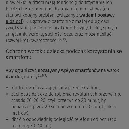
niewielkie, a dzieci mają tendencję do trzymania ich
bardzo blisko oczu i pochylania nad nimi głowy (co
stanowi kolejny problem związany z
wadami postawy
u dzieci
). Długotrwałe patrzenie z małej odległości
zwiększa napięcie mięśni akomodacyjnych oka, sprzyja
zmęczeniu wzroku, suchości oczu oraz może nasilać
6
,7
,8
,9
rozwój krótkowzroczności
.
Ochrona wzroku dziecka podczas korzystania ze
smartfonu
Aby ograniczyć negatywny wpływ smartfonów na wzrok
6
,7
,8
,9
dziecka, należy
:
kontrolować czas spędzany przed ekranem,
zachęcać dziecko do robienia regularnych przerw (np.
zasada 20–20–20, czyli przerwa co 20 minut, by
popatrzeć przez 20 sekund w dal na 20 stóp, tj. ok. 6
metrów),
dbać o odpowiednią odległość telefonu od oczu (co
najmniej 30–40 cm),