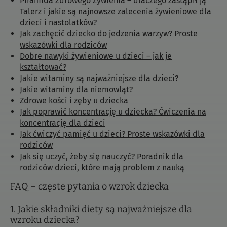
Piramida Zdrowego Żywienia – dlaczego zastąpił ją
Talerz i jakie są najnowsze zalecenia żywieniowe dla
dzieci i nastolatków?
Jak zachęcić dziecko do jedzenia warzyw? Proste
wskazówki dla rodziców
Dobre nawyki żywieniowe u dzieci – jak je
kształtować?
Jakie witaminy są najważniejsze dla dzieci?
Jakie witaminy dla niemowląt?
Zdrowe kości i zęby u dziecka
Jak poprawić koncentrację u dziecka? Ćwiczenia na
koncentrację dla dzieci
Jak ćwiczyć pamięć u dzieci? Proste wskazówki dla
rodziców
Jak się uczyć, żeby się nauczyć? Poradnik dla
rodziców dzieci, które mają problem z nauką
FAQ – częste pytania o wzrok dziecka
1. Jakie składniki diety są najważniejsze dla
wzroku dziecka?