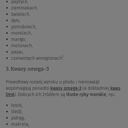
papryce,
ziemniakach,
batatach,
dyni,
pomidorach,
morelach,
mango,
melonach,
papai,
1
czerwonych winogronach
.
3. Kwasy omega-3
Prawidłowy rozwój wzroku u płodu i niemowląt
wspomagają ponadto
kwasy omega-3
(a dokładniej
kwas
DHA
). Dobrych ich źródłem są
tłuste ryby morskie
, np.:
łosoś,
śledź,
pstrąg,
makrela,