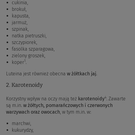
cukinia,
brokuł,
kapusta,
jarmuż,
szpinak,
natka pietruszki,
szczypiorek,
fasolka szparagowa,
zielony groszek,
1
koper
.
Luteina jest również obecna
w żółtkach jaj
.
2. Karotenoidy
4
Korzystny wpływ na oczy mają też
karotenoidy
. Zawarte
są m.in.
w żółtych, pomarańczowych i czerwonych
warzywach oraz owocach
, w tym m.in. w:
marchwi,
kukurydzy,